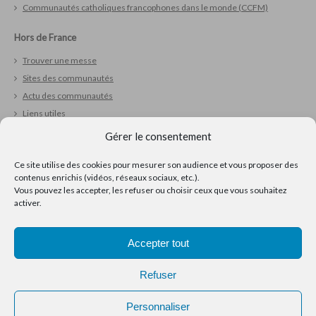
Communautés catholiques francophones dans le monde (CCFM)
Hors de France
Trouver une messe
Sites des communautés
Actu des communautés
Liens utiles
Gérer le consentement
Vivre sa foi
Ce site utilise des cookies pour mesurer son audience et vous proposer des
Réfléchir
contenus enrichis (vidéos, réseaux sociaux, etc.).
Prier
Vous pouvez les accepter, les refuser ou choisir ceux que vous souhaitez
Ressources pour la pastorale
activer.
Accepter tout
Refuser
Personnaliser