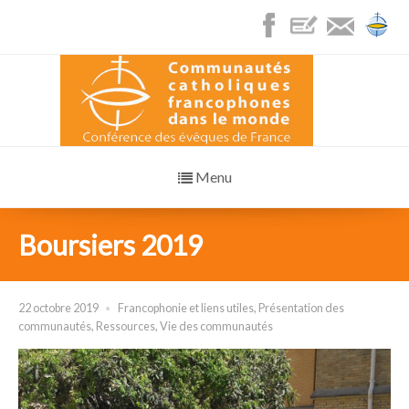
Menu
Boursiers 2019
22 octobre 2019
Francophonie et liens utiles
,
Présentation des
communautés
,
Ressources
,
Vie des communautés