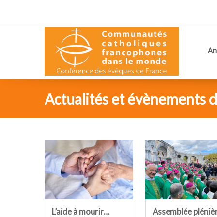
An
Actualités et évènements de
L’aide à mourir…
Assemblée pléniè