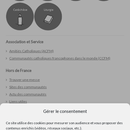
Association et Service
Amitiés Catholiques (ACFM)
Communautés catholiques francophones dans le monde (CCFM)
Hors de France
Trouver une messe
Sites des communautés
Actu des communautés
Liens utiles
Gérer le consentement
Vivre sa foi
Ce site utilise des cookies pour mesurer son audience et vous proposer des
Réfléchir
contenus enrichis (vidéos, réseaux sociaux, etc.).