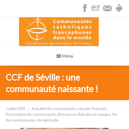
Menu
CCF de Séville : une
communauté naissante !
1 juillet 2025
Actualité des communautés
,
Liturgie
,
Pastorale
,
Présentation des communautés
,
Ressources
,
Retraites et voyages
,
Vie
des communautés
,
Vie spirituelle