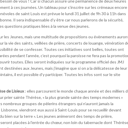
s besoin de vous ! Car si chacun assure une permanence de deux heures
rement à ces journées. Un tableau pour s’inscrire sur les créneaux encore
énévoles de saint Louis est prévue le lundi 31 juillet de 9h 30 à 11h dans
Lisbonne. Il sera indispensable d’y être car nous parlerons de la sécurité,
es questions pratiques liées à la venue des jeunes.
ur les Jeunes, mais une multitude de propositions ou évènements auron
ur la vie des saints, veillées de prière, concerts de louange, vénération d
sibilité de se confesser. Toutes ces initiatives sont belles, toutes ont
rées pendant l’année, c’est pourquoi la paroisse ne fera pas la promotio
couvrir toutes. Elles seront indiquées sur le programme officiel des JMJ
t destinées aux Jeunes, mais j’imagine que si on a la délicatesse de leur
intains, il est possible d’y participer. Toutes les infos sont sur le site
èse de Lisieux
: elles parcourent le monde chaque année et des milliers 
r prier sainte Thérèse, « la plus grande sainte des temps modernes »
ès nombreux groupes de pèlerins étrangers qui n’auront jamais la
de Lisbonne, viendront eux aussi à Saint-Louis pour se recueillir devant
re du bien sur la terre ». Les jeunes animeront des temps de prière,
s seront placées à l’entrée du chœur, non loin du tabernacle dont Thérès