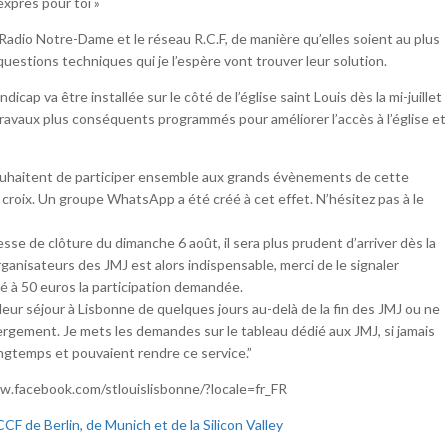
exprès pour toi »
 Radio Notre-Dame et le réseau R.C.F, de manière qu’elles soient au plus
estions techniques qui je l’espère vont trouver leur solution.
ap va être installée sur le côté de l’église saint Louis dès la mi-juillet
ravaux plus conséquents programmés pour améliorer l’accès à l’église et
souhaitent de participer ensemble aux grands évènements de cette
croix. Un groupe WhatsApp a été créé à cet effet. N’hésitez pas à le
esse de clôture du dimanche 6 août, il sera plus prudent d’arriver dès la
Organisateurs des JMJ est alors indispensable, merci de le signaler
xé à 50 euros la participation demandée.
eur séjour à Lisbonne de quelques jours au-delà de la fin des JMJ ou ne
ergement. Je mets les demandes sur le tableau dédié aux JMJ, si jamais
ongtemps et pouvaient rendre ce service.”
www.facebook.com/stlouislisbonne/?locale=fr_FR
F de Berlin, de Munich et de la Silicon Valley