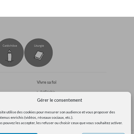
Vivre sa foi
Réfléchir
s
Prier
Gérer le consentement
s
Ressources pour la pastorale
site utilise des cookies pour mesurer son audience et vous proposer des
tenus enrichis (vidéos, réseaux sociaux, etc.).
s pouvez les accepter, les refuser ou choisir ceux que vous souhaitez activer.