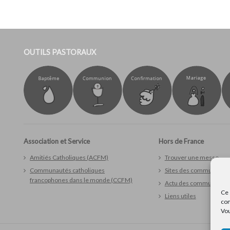
OUTILS PASTORAUX
Association et Service
Hors de France
Amitiés Catholiques (ACFM)
Trouver une messe
Communautés catholiques
Sites des communauté
francophones dans le monde (CCFM)
Actu des communauté
Ce 
Liens utiles
con
Vou