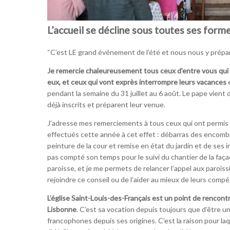
L’accueil se décline sous toutes ses forme
“C’est LE grand événement de l’été et nous nous y prépar
Je remercie chaleureusement tous ceux d’entre vous qui v
eux, et ceux qui vont exprès interrompre leurs vacances
e
pendant la semaine du 31 juillet au 6 août. Le pape vient
déjà inscrits et préparent leur venue.
J’adresse mes remerciements à tous ceux qui ont permis d
effectués cette année à cet effet : débarras des encombra
peinture de la cour et remise en état du jardin et de ses i
pas compté son temps pour le suivi du chantier de la faça
paroisse, et je me permets de relancer l’appel aux paroiss
rejoindre ce conseil ou de l’aider au mieux de leurs comp
L’église Saint-Louis-des-Français est un point de rencon
Lisbonne
. C’est sa vocation depuis toujours que d’être un
francophones depuis ses origines. C’est la raison pour laqu