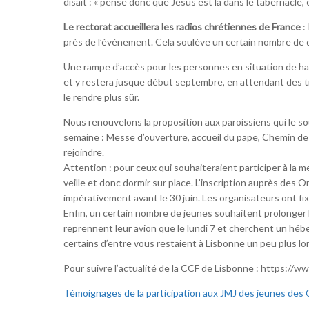
disait : « pense donc que Jésus est là dans le tabernacle, 
Le rectorat accueillera les radios chrétiennes de France
:
près de l’événement. Cela soulève un certain nombre de qu
Une rampe d’accès pour les personnes en situation de handic
et y restera jusque début septembre, en attendant des t
le rendre plus sûr.
Nous renouvelons la proposition aux paroissiens qui le 
semaine : Messe d’ouverture, accueil du pape, Chemin de 
rejoindre.
Attention : pour ceux qui souhaiteraient participer à la m
veille et donc dormir sur place. L’inscription auprès des 
impérativement avant le 30 juin. Les organisateurs ont fi
Enfin, un certain nombre de jeunes souhaitent prolonger l
reprennent leur avion que le lundi 7 et cherchent un héb
certains d’entre vous restaient à Lisbonne un peu plus l
Pour suivre l’actualité de la CCF de Lisbonne : https://
Témoignages de la participation aux JMJ des jeunes des CC