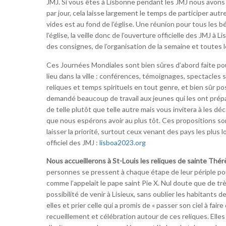
JMJ. Si vous êtes à Lisbonne pendant les JMJ nous avon
par jour, cela laisse largement le temps de participer aut
vides est au fond de l’église. Une réunion pour tous les b
l’église, la veille donc de l’ouverture officielle des JMJ à 
des consignes, de l’organisation de la semaine et toutes l
Ces Journées Mondiales sont bien sûres d’abord faite po
lieu dans la ville : conférences, témoignages, spectacles s
reliques et temps spirituels en tout genre, et bien sûr pos
demandé beaucoup de travail aux jeunes qui les ont prépa
de telle plutôt que telle autre mais vous invitera à les dé
que nous espérons avoir au plus tôt. Ces propositions son
laisser la priorité, surtout ceux venant des pays les plus lo
officiel des JMJ :
lisboa2023.org
Nous accueillerons à St-Louis les reliques de sainte Thér
personnes se pressent à chaque étape de leur périple pou
comme l’appelait le pape saint Pie X. Nul doute que de tr
possibilité de venir à Lisieux, sans oublier les habitants 
elles et prier celle qui a promis de « passer son ciel à fai
recueillement et célébration autour de ces reliques. Elle