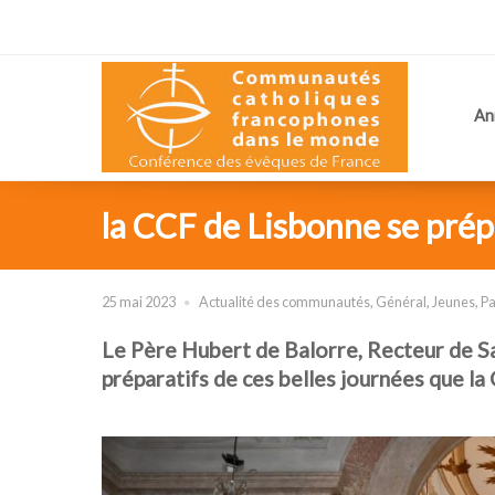
An
la CCF de Lisbonne se prép
25 mai 2023
Actualité des communautés
,
Général
,
Jeunes
,
Pa
Le Père Hubert de Balorre,
Recteur de Sa
préparatifs de ces belles journées que la