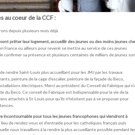
s au coeur de la CCF :
ons depuis plusieurs mois déjà.
ont prêter leur logement, accueillir des jeunes ou des moins jeunes ch
n France ou ailleurs pour revenir se mettre au service de ces jeunes
 de confirmer sa présence et plusieurs centaines de milliers de jeunes so
e rendre Saint-Louis plus accueillant pour les JMJ par les travaux
nts, peinture de la cage d’escalier, peinture de la façade du Beco,
nstallations électriques. Merci au président du Conseil de Fabrique qui n’
de du Beco. Ce conseil de Fabrique est indispensable pour la vie de la
iens attachés à St-Louis pour qu’ils n’hésitent pas à se proposer pour
étences.
tre incontournable pour tous les jeunes francophones qui viendront à
 lieu de rendez-vous et d’entraide pour les catholiques français puis
elle nous travaillons à la rendre la plus accueillante possible pendant le