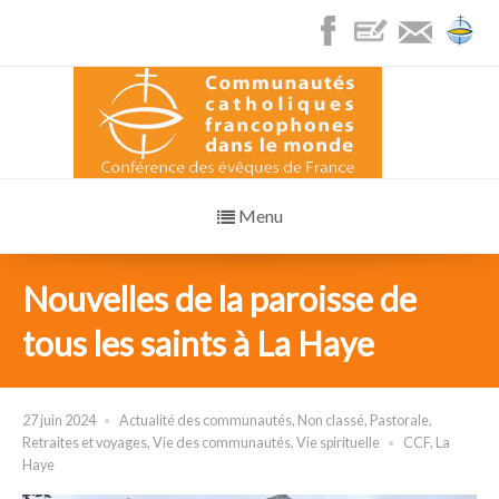
Menu
Nouvelles de la paroisse de
tous les saints à La Haye
27 juin 2024
Actualité des communautés
,
Non classé
,
Pastorale
,
Retraites et voyages
,
Vie des communautés
,
Vie spirituelle
CCF
,
La
Haye