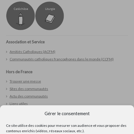
Association et Service
Amitiés Catholiques (ACFM)
Communautés catholiques francophones dans le monde (CCFM)
Hors de France
Trouver une messe
Sites des communautés
Actu des communautés
Liens utiles
Gérer le consentement
Vivre sa foi
Ce site utilise des cookies pour mesurer son audience et vous proposer des
Réfléchir
contenus enrichis (vidéos, réseaux sociaux, etc.).
Prier