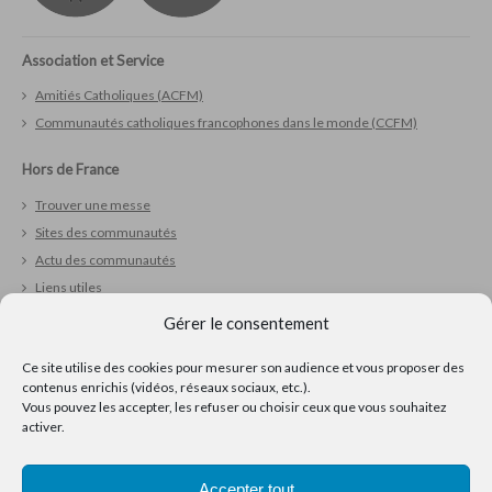
Association et Service
Amitiés Catholiques (ACFM)
Communautés catholiques francophones dans le monde (CCFM)
Hors de France
Trouver une messe
Sites des communautés
Actu des communautés
Liens utiles
Gérer le consentement
Vivre sa foi
Ce site utilise des cookies pour mesurer son audience et vous proposer des
Réfléchir
contenus enrichis (vidéos, réseaux sociaux, etc.).
Prier
Vous pouvez les accepter, les refuser ou choisir ceux que vous souhaitez
Ressources pour la pastorale
activer.
Accepter tout