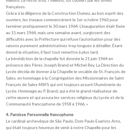
millions. Le reste, 6 ou 7 millions, fut couvert par les firmes
françaises.
Grâce à la diligence de la Construction Dumez, au bon esprit des
ouvriers, les travaux commencèrent le 1er octobre 1963 pour
terminer pratiquement le 30 mars 1964. L’inauguration était fixée
au 15 mars 1964, mais une semaine avant, surgissent des
difficultés avec la Préfecture qui refuse l’autorisation pour des
raisons purement administratives trop longues à détailler. Étant
donné la situation, il faut tout remettre à plus tard.
La bénédiction de la chapelle fut donnée le 21 juin 1964 en
présence des Pères Joseph Brand et Michel Rey. La Direction du
Lycée décida de donner à la Chapelle le vocable de St. François de
Sales, en hommage à la Congrégation des Missionnaires de Saint
François de Sales-MSFS qui ont toujours assuré l’Aumônerie du
Lycée. Hommage au P. Brand, qui a été le grand réalisateur de
cette œuvre et qui assura les services religieux du Lycée et de la
Communauté francophone de 1958 à 1966. »
4. Paroisse Personnelle francophone
Le cardinal-archevêque de São Paulo, Dom Paulo Evaristo Arns,
qui était toujours heureux de venir à notre Chapelle pour les