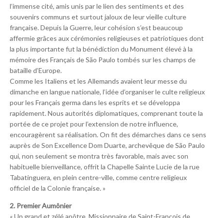
l’immense cité, amis unis par le lien des sentiments et des
souvenirs communs et surtout jaloux de leur vieille culture
française. Depuis la Guerre, leur cohésion s’est beaucoup
affermie grâces aux cérémonies religieuses et patriotiques dont
la plus importante fut la bénédiction du Monument élevé à la
mémoire des Français de São Paulo tombés sur les champs de
bataille d’Europe.
Comme les Italiens et les Allemands avaient leur messe du
dimanche en langue nationale, l’idée d’organiser le culte religieux
pour les Français germa dans les esprits et se développa
rapidement. Nous autorités diplomatiques, comprenant toute la
portée de ce projet pour l’extension de notre influence,
encouragèrent sa réalisation. On fit des démarches dans ce sens
auprès de Son Excellence Dom Duarte, archevêque de São Paulo
qui, non seulement se montra très favorable, mais avec son
habituelle bienveillance, offrit la Chapelle Sainte Lucie de la rue
Tabatinguera, en plein centre-ville, comme centre religieux
officiel de la Colonie française. »
2. Premier Aumônier
« Un grand et zélé apôtre, Missionnaire de Saint-François de