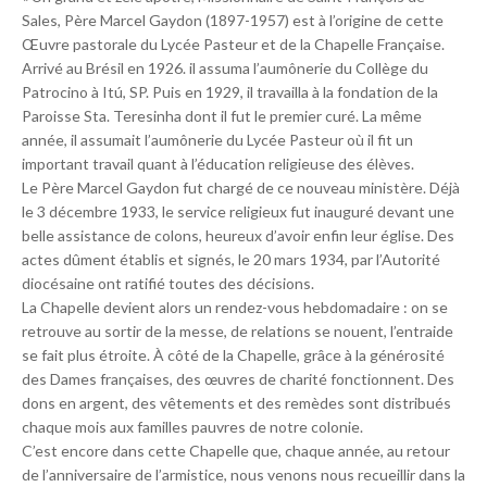
Sales, Père Marcel Gaydon (1897-1957) est à l’origine de cette
Œuvre pastorale du Lycée Pasteur et de la Chapelle Française.
Arrivé au Brésil en 1926. il assuma l’aumônerie du Collège du
Patrocino à Itú, SP. Puis en 1929, il travailla à la fondation de la
Paroisse Sta. Teresinha dont il fut le premier curé. La même
année, il assumait l’aumônerie du Lycée Pasteur où il fit un
important travail quant à l’éducation religieuse des élèves.
Le Père Marcel Gaydon fut chargé de ce nouveau ministère. Déjà
le 3 décembre 1933, le service religieux fut inauguré devant une
belle assistance de colons, heureux d’avoir enfin leur église. Des
actes dûment établis et signés, le 20 mars 1934, par l’Autorité
diocésaine ont ratifié toutes des décisions.
La Chapelle devient alors un rendez-vous hebdomadaire : on se
retrouve au sortir de la messe, de relations se nouent, l’entraide
se fait plus étroite. À côté de la Chapelle, grâce à la générosité
des Dames françaises, des œuvres de charité fonctionnent. Des
dons en argent, des vêtements et des remèdes sont distribués
chaque mois aux familles pauvres de notre colonie.
C’est encore dans cette Chapelle que, chaque année, au retour
de l’anniversaire de l’armistice, nous venons nous recueillir dans la