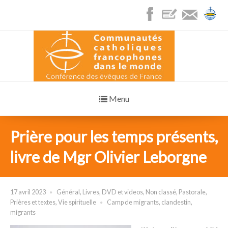
Menu
Prière pour les temps présents,
livre de Mgr Olivier Leborgne
17 avril 2023
Général
,
Livres, DVD et videos
,
Non classé
,
Pastorale
,
Prières et textes
,
Vie spirituelle
Camp de migrants
,
clandestin
,
migrants