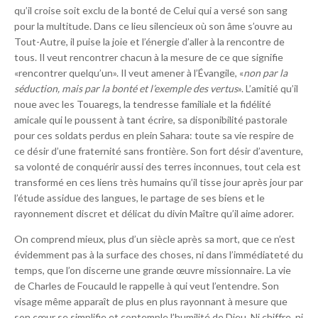
qu’il croise soit exclu de la bonté de Celui qui a versé son sang
pour la multitude. Dans ce lieu silencieux où son âme s’ouvre au
Tout-Autre, il puise la joie et l’énergie d’aller à la rencontre de
tous. Il veut rencontrer chacun à la mesure de ce que signifie
«rencontrer quelqu’un». Il veut amener à l’Évangile, «
non par la
séduction, mais par la bonté et l’exemple des vertus
». L’amitié qu’il
noue avec les Touaregs, la tendresse familiale et la fidélité
amicale qui le poussent à tant écrire, sa disponibilité pastorale
pour ces soldats perdus en plein Sahara: toute sa vie respire de
ce désir d’une fraternité sans frontière. Son fort désir d’aventure,
sa volonté de conquérir aussi des terres inconnues, tout cela est
transformé en ces liens très humains qu’il tisse jour après jour par
l’étude assidue des langues, le partage de ses biens et le
rayonnement discret et délicat du divin Maître qu’il aime adorer.
On comprend mieux, plus d’un siècle après sa mort, que ce n’est
évidemment pas à la surface des choses, ni dans l’immédiateté du
temps, que l’on discerne une grande œuvre missionnaire. La vie
de Charles de Foucauld le rappelle à qui veut l’entendre. Son
visage même apparaît de plus en plus rayonnant à mesure que
son cœur se simplifie et contemple l’humilité de Dieu. Ni chiffre, ni