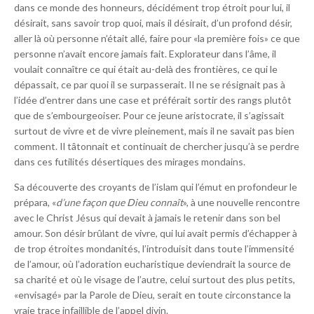
dans ce monde des honneurs, décidément trop étroit pour lui, il
désirait, sans savoir trop quoi, mais il désirait, d’un profond désir,
aller là où personne n’était allé, faire pour «la première fois» ce que
personne n’avait encore jamais fait. Explorateur dans l’âme, il
voulait connaître ce qui était au-delà des frontières, ce qui le
dépassait, ce par quoi il se surpasserait. Il ne se résignait pas à
l’idée d’entrer dans une case et préférait sortir des rangs plutôt
que de s’embourgeoiser. Pour ce jeune aristocrate, il s’agissait
surtout de vivre et de vivre pleinement, mais il ne savait pas bien
comment. Il tâtonnait et continuait de chercher jusqu’à se perdre
dans ces futilités désertiques des mirages mondains.
Sa découverte des croyants de l’islam qui l’émut en profondeur le
prépara, «
d’une façon que Dieu connaît
», à une nouvelle rencontre
avec le Christ Jésus qui devait à jamais le retenir dans son bel
amour. Son désir brûlant de vivre, qui lui avait permis d’échapper à
de trop étroites mondanités, l’introduisit dans toute l’immensité
de l’amour, où l’adoration eucharistique deviendrait la source de
sa charité et où le visage de l’autre, celui surtout des plus petits,
«envisagé» par la Parole de Dieu, serait en toute circonstance la
vraie trace infaillible de l’appel divin.