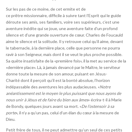
Sur les pas de ce moine, de cet ermite et de
ce prêtre missionnaire, difficile à suivre tant l’Esprit qui le guide
déroute ses amis, ses familiers, voire ses supérieurs, c’est une
aventure inédite qui se joue, une aventure faite d’un profond
silence et d’une grande ouverture de cœur. Charles de Foucauld
aime le silence et la solitude. Il y retrouve celui qu’il aime, devant
le tabernacle, à la dernière place, celle que personne ne pourra
ravir à son Seigneur, mais dont il se veut le plus proche possible.
Sa quête insatisfaite de la «première fois», il la met au service de la
«dernière place». Là, à jamais devancé par le Maître, le serviteur
don­ne toute la mesure de son amour, puisant en Jésus-
Charité dont il perçoit qu’il est la bonté absolue, l’horizon
indépassable des aventures les plus audacieuses. «
Notre
anéantissement est le moyen le plus puissant que nous ayons de
nous unir à Jésus et de faire du bien aux âmes
» écrira-t-il à Marie
de Bondy, quelques jours avant sa mort. «
De l’ostensoir à sa
porte
», il n’y a qu’un pas, celui d’un élan du cœur à la mesure de
Dieu.
Petit frère de tous, il ne peut admettre qu’un seul de ces petits