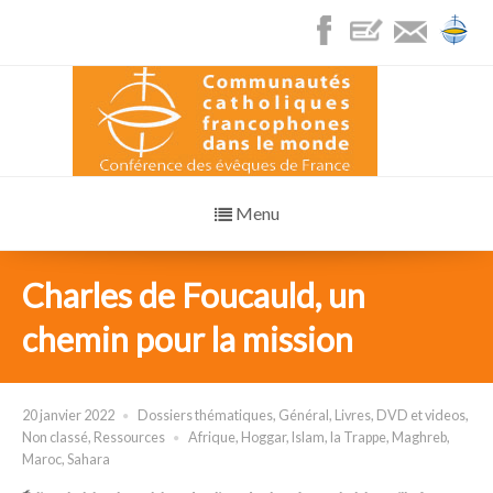
Menu
Charles de Foucauld, un
chemin pour la mission
20 janvier 2022
Dossiers thématiques
,
Général
,
Livres, DVD et videos
,
Non classé
,
Ressources
Afrique
,
Hoggar
,
Islam
,
la Trappe
,
Maghreb
,
Maroc
,
Sahara