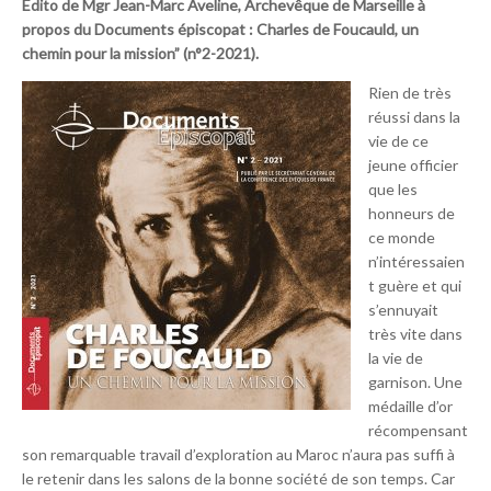
Édito de Mgr Jean-Marc Aveline, Archevêque de Marseille à
propos du Documents épiscopat : Charles de Foucauld, un
chemin pour la mission” (n°2-2021).
Rien de très
réussi dans la
vie de ce
jeune officier
que les
honneurs de
ce monde
n’intéressaien
t guère et qui
s’ennuyait
très vite dans
la vie de
garnison. Une
médaille d’or
récompensant
son remarquable travail d’exploration au Maroc n’aura pas suffi à
le retenir dans les salons de la bonne société de son temps. Car