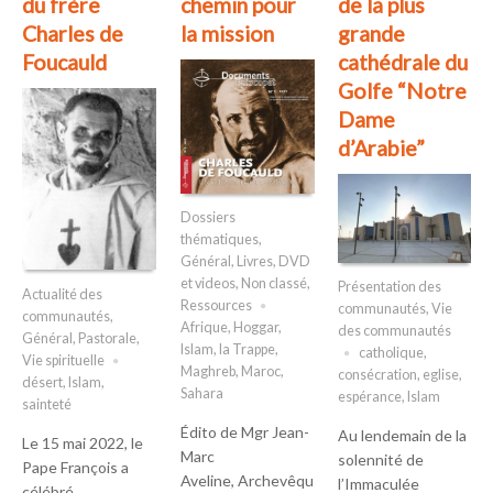
du frère
chemin pour
de la plus
Charles de
la mission
grande
Foucauld
cathédrale du
Golfe “Notre
Dame
d’Arabie”
Dossiers
thématiques
,
Général
,
Livres, DVD
et videos
,
Non classé
,
Présentation des
Actualité des
Ressources
communautés
,
Vie
communautés
,
Afrique
,
Hoggar
,
des communautés
Général
,
Pastorale
,
Islam
,
la Trappe
,
catholique
,
Vie spirituelle
Maghreb
,
Maroc
,
consécration
,
eglise
,
désert
,
Islam
,
Sahara
espérance
,
Islam
sainteté
Édito de Mgr Jean-
Au lendemain de la
Le 15 mai 2022, le
Marc
solennité de
Pape François a
Aveline, Archevêqu
l’Immaculée
célébré