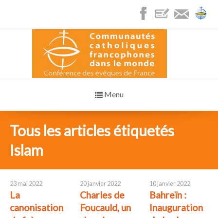
Menu
Tous les articles étiquetés
Islam
23 mai 2022
20 janvier 2022
10 janvier 2022
La
Charles de
Bahreïn :
canonisation
Foucauld, un
Inauguration