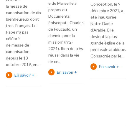
e de Marseille à
Conception, le 9
la messe de
propos du
décembre 2021, a
canonisation de dix
Documents
été inaugurée
bienheureux dont
épiscopat : Charles
Notre Dame
trois Français. Le
de Foucauld, un
d’Arabie. Elle
Pape n’a pas
chemin pour la
devient la plus
célébré
mission” (n°2-
grande église de la
de messe de
2021). Rien de très
péninsule arabique.
canonisation
réussi dans la vie
‎Consacrée par le…
depuis le 13
de ce…
octobre 2019, en…
En savoir +
En savoir +
En savoir +