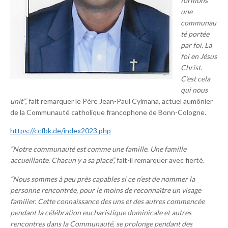
formons
une
communau
té portée
par foi. La
foi en Jésus
Christ.
C’est cela
qui nous
unit”
, fait remarquer le Père Jean-Paul Cyimana, actuel aumônier
de la Communauté catholique francophone de Bonn-Cologne.
https://ccfbk.de/index2023.php
“Notre communauté est comme une famille. Une famille
accueillante. Chacun y a sa place”,
fait-il remarquer avec fierté.
“Nous sommes à peu près capables si ce n’est de nommer la
personne rencontrée, pour le moins de reconnaître un visage
familier. Cette connaissance des uns et des autres commencée
pendant la célébration eucharistique dominicale et autres
rencontres dans la Communauté, se prolonge pendant des