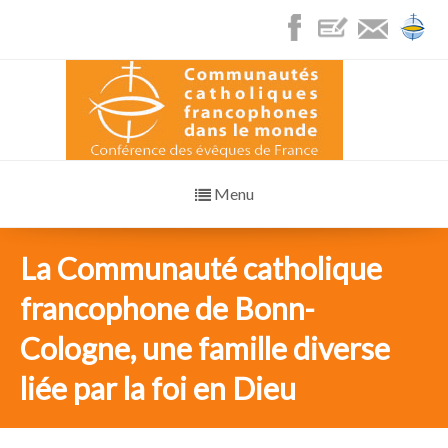
Menu
La Communauté catholique
francophone de Bonn-
Cologne, une famille diverse
liée par la foi en Dieu