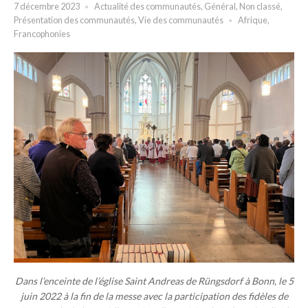
7 décembre 2023
Actualité des communautés
,
Général
,
Non classé
,
Présentation des communautés
,
Vie des communautés
Afrique
,
Francophonies
Dans l’enceinte de l’église Saint Andreas de Rüngsdorf à Bonn, le 5
juin 2022 à la fin de la messe avec la participation des fidèles de