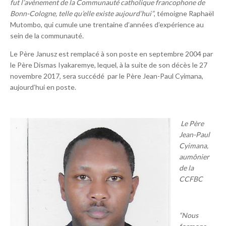
fut l’avènement de la Communauté catholique francophone de
Bonn-Cologne, telle qu’elle existe aujourd’hui”
, témoigne Raphaël
Mutombo, qui cumule une trentaine d’années d’expérience au
sein de la communauté.
Le Père Janusz est remplacé à son poste en septembre 2004 par
le Père Dismas Iyakaremye, lequel, à la suite de son décès le 27
novembre 2017, sera succédé par le Père Jean-Paul Cyimana,
aujourd’hui en poste.
Le Père
Jean-Paul
Cyimana,
aumônier
de la
CCFBC
“Nous