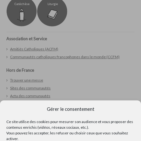
Association et Service
Amitiés Catholiques (ACFM)
Communautés catholiques francophones dans le monde (CCFM)
Hors de France
Trouver une messe
Sites des communautés
Actu des communautés
Liens utiles
Gérer le consentement
Vivre sa foi
Ce site utilise des cookies pour mesurer son audience et vous proposer des
Réfléchir
contenus enrichis (vidéos, réseaux sociaux, etc.).
Vous pouvez les accepter, les refuser ou choisir ceux que vous souhaitez
Prier
activer.