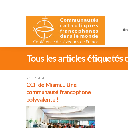
An
Tous les articles étiquetés 
23 juin 2020
CCF de Miami… Une
communauté francophone
polyvalente !