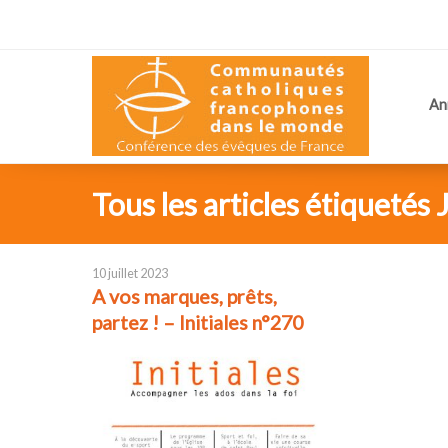
An
Tous les articles étiquetés 
10 juillet 2023
A vos marques, prêts,
partez ! – Initiales n°270