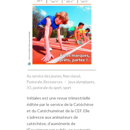
Au service des jeunes
,
Non classé
,
Pastorale
,
Ressources
jeux olympiques
,
JO
,
pastorale du sport
,
sport
Initiales est une revue trimestrielle
éditée par le service de la Catéchèse
et du Catéchuménat de la CEF. Elle
s’adresse aux animateurs de
catéchèse, d’aumônerie de
l’Enseignement public, en pastorale…