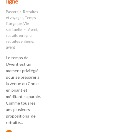
ligne
Pastorale
,
Retraites
et voyages
,
Temps
liturgique
,
Vie
spirituelle
Avent;
retraite en ligne
,
retraites en ligne;
avent
Le temps de
l’Avent est un
moment privilégié
pour se préparer à
la venue du Christ
en priant et
méditant sa parole.
Comme tous les
ans plusieurs
propositions de
retraite…