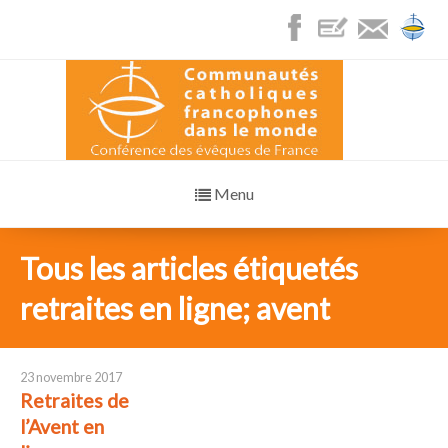
Menu
Tous les articles étiquetés
retraites en ligne; avent
23 novembre 2017
Retraites de
l’Avent en