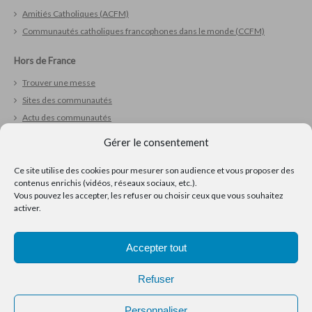
Amitiés Catholiques (ACFM)
Communautés catholiques francophones dans le monde (CCFM)
Hors de France
Trouver une messe
Sites des communautés
Actu des communautés
Liens utiles
Gérer le consentement
Vivre sa foi
Ce site utilise des cookies pour mesurer son audience et vous proposer des
contenus enrichis (vidéos, réseaux sociaux, etc.).
Réfléchir
Vous pouvez les accepter, les refuser ou choisir ceux que vous souhaitez
Prier
activer.
Ressources pour la pastorale
Accepter tout
Refuser
Personnaliser