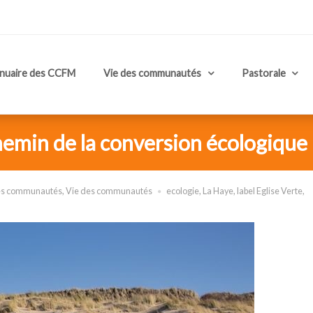
nuaire des CCFM
Vie des communautés
Pastorale
hemin de la conversion écologique
des communautés
,
Vie des communautés
ecologie
,
La Haye
,
label Eglise Verte
,