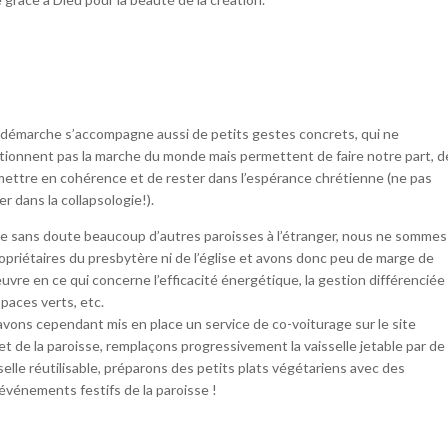
démarche s’accompagne aussi de petits gestes concrets, qui ne
tionnent pas la marche du monde mais permettent de faire notre part, d
ettre en cohérence et de rester dans l’espérance chrétienne (ne pas
r dans la collapsologie!).
 sans doute beaucoup d’autres paroisses à l’étranger, nous ne sommes
opriétaires du presbytère ni de l’église et avons donc peu de marge de
vre en ce qui concerne l’efficacité énergétique, la gestion différenciée
paces verts, etc.
vons cependant mis en place un service de co-voiturage sur le site
et de la paroisse, remplaçons progressivement la vaisselle jetable par de
sselle réutilisable, préparons des petits plats végétariens avec des
 événements festifs de la paroisse !