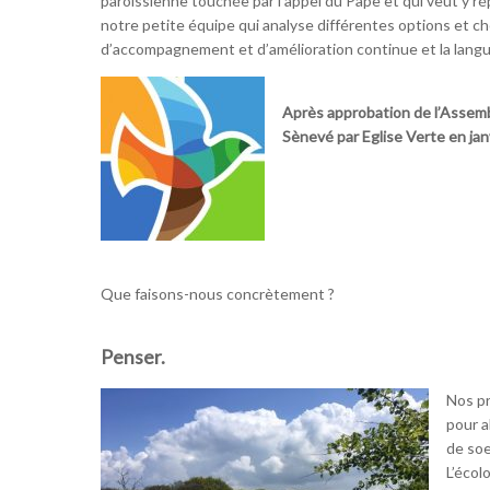
paroissienne touchée par l’appel du Pape et qui veut y rép
notre petite équipe qui analyse différentes options et cho
d’accompagnement et d’amélioration continue et la langu
Après approbation de l’Assembl
Sènevé par Eglise Verte en jan
Que faisons-nous concrètement ?
Penser.
Nos pr
pour a
de soe
L’écol