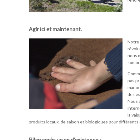
Agir ici et maintenant.
Notre 
révolu
nous m
sombre
Comme
pas pr
manoeu
des es
Nous a
intern
la vai
produits locaux, de saison et biologiques pour différents
Bilan après un an d’existence :