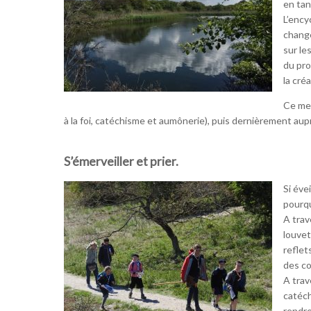
en tan
L’ency
change
sur le
du pro
la cré
Ce mes
à la foi, catéchisme et aumônerie), puis dernièrement aup
S’émerveiller et prier.
Si éve
pourqu
A trav
louvet
reflet
des c
A trav
catéch
rendre