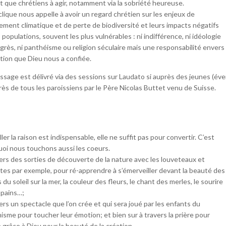
t que chrétiens à agir, notamment via la sobriété heureuse.
clique nous appelle à avoir un regard chrétien sur les enjeux de
ment climatique et de perte de biodiversité et leurs impacts négatifs
s populations, souvent les plus vulnérables : ni indifférence, ni idéologie
grès, ni panthéisme ou religion séculaire mais une responsabilité envers
ation que Dieu nous a confiée.
sage est délivré via des sessions sur Laudato si auprès des jeunes (évei
rès de tous les paroissiens par le Père Nicolas Buttet venu de Suisse.
iller la raison est indispensable, elle ne suffit pas pour convertir. C’est
oi nous touchons aussi les coeurs.
ers des sorties de découverte de la nature avec les louveteaux et
tes par exemple, pour ré-apprendre à s’émerveiller devant la beauté des
s du soleil sur la mer, la couleur des fleurs, le chant des merles, le sourire
opains…;
ers un spectacle que l’on crée et qui sera joué par les enfants du
isme pour toucher leur émotion; et bien sur à travers la prière pour
 grâce à Dieu pour la beauté de la création.