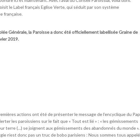
ondre ici et maintenant. Avec l’aval du Conseil Paroissial, voilà donc
isit le Label français Eglise Verte, qui séduit par son système
e française.
ée Générale, la Paroisse a donc été officiellement labellisée Graine de
vier 2019.
emières actions ont été de présenter le message de l’encyclique du Pa
lerter les paroissiens sur le fait que « Tout est lié » : « les gémissements
ur terre (…) se joignent aux gémissements des abandonnés du monde ».
ogie n’est donc pas un truc de bobo parisiens : Nous sommes tous appel