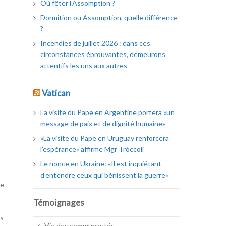
Où fêter l’Assomption ?
Dormition ou Assomption, quelle différence
?
Incendies de juillet 2026 : dans ces
circonstances éprouvantes, demeurons
attentifs les uns aux autres
Vatican
La visite du Pape en Argentine portera «un
message de paix et de dignité humaine»
«La visite du Pape en Uruguay renforcera
l’espérance» affirme Mgr Tróccoli
Le nonce en Ukraine: «Il est inquiétant
d’entendre ceux qui bénissent la guerre»
pe
Témoignages
és
Vie des communautés