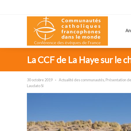
An
La CCF de La Haye sur le c
30 octobre 2019
Actualité des communautés
,
Présentation 
Laudato Si