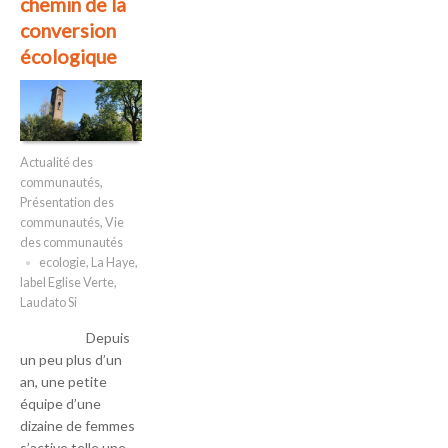
chemin de la
conversion
écologique
Actualité des
communautés
,
Présentation des
communautés
,
Vie
des communautés
ecologie
,
La Haye
,
label Eglise Verte
,
Laudato Si
Depuis
un peu plus d’un
an, une petite
équipe d’une
dizaine de femmes
s’active telle une