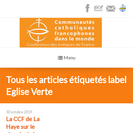
Menu
Tous les articles étiquetés label
Eglise Verte
30 octobre 2019
La CCF de La
Haye sur le