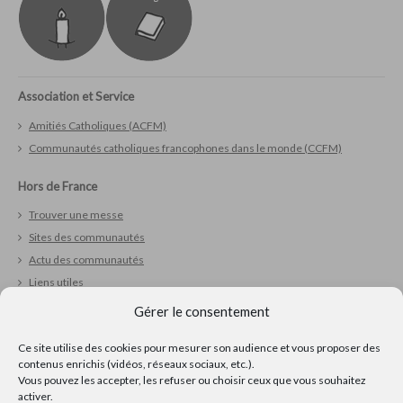
Association et Service
Amitiés Catholiques (ACFM)
Communautés catholiques francophones dans le monde (CCFM)
Hors de France
Trouver une messe
Sites des communautés
Actu des communautés
Liens utiles
Gérer le consentement
Vivre sa foi
Ce site utilise des cookies pour mesurer son audience et vous proposer des
Réfléchir
contenus enrichis (vidéos, réseaux sociaux, etc.).
Prier
Vous pouvez les accepter, les refuser ou choisir ceux que vous souhaitez
Ressources pour la pastorale
activer.