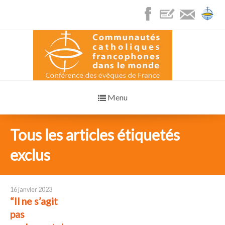
Menu
Tous les articles étiquetés
exclus
16 janvier 2023
“Il ne s’agit
pas