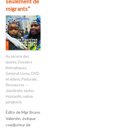
seulement de
migrants”
Au service des
jeunes
,
Dossiers
thématiques
,
Général
,
Livres, DVD
et videos
,
Pastorale
,
Ressources
clandestin
,
exclus
,
Humanité
,
nation
,
périphérie
Édito de Mgr Bruno
Valentin, évêque
coadjuteur de