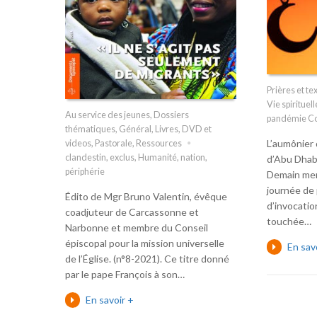
Prières et te
Vie spirituell
Au service des jeunes
,
Dossiers
pandémie C
thématiques
,
Général
,
Livres, DVD et
L’aumônier 
videos
,
Pastorale
,
Ressources
clandestin
,
exclus
,
Humanité
,
nation
,
d’Abu Dhabi
périphérie
Demain mer
journée de 
Édito de Mgr Bruno Valentin, évêque
d’invocatio
coadjuteur de Carcassonne et
touchée…
Narbonne et membre du Conseil
épiscopal pour la mission universelle
En sav
de l’Église. (n°8-2021). Ce titre donné
par le pape François à son…
En savoir +