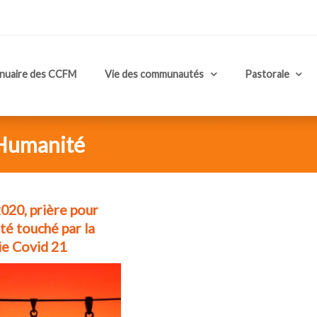
nuaire des CCFM
Vie des communautés
Pastorale
s Humanité
020, prière pour
té touché par la
e Covid 21