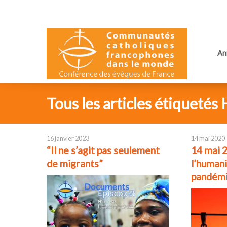
An
Tous les articles étiqueté
16 janvier 2023
14 mai 2020
“Il ne s’agit pas seulement
14 mai 2
de migrants”
l’humani
pandémi