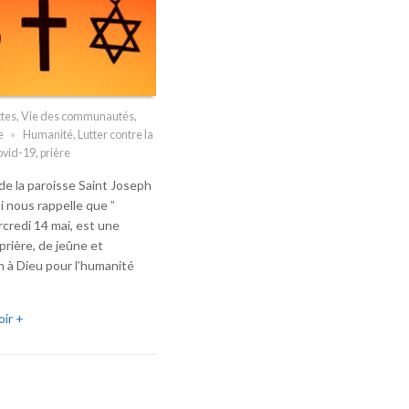
xtes
,
Vie des communautés
,
e
Humanité
,
Lutter contre la
ovid-19
,
prière
de la paroisse Saint Joseph
 nous rappelle que ”
credi 14 mai, est une
prière, de jeûne et
n à Dieu pour l’humanité
oir +