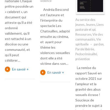
nationale Chaque
violence
prêtre possède un
Andréa Bescond
« celebret », un
est l’auteure et
document qui
Au service des
l’interprète du
atteste qu’il a été
jeunes
,
Jeunes
,
Liens
spectacle Les
ordonné
pastorale et spi
,
Chatouilles, adapté
validement, qu’il
Ressources
,
Vie des
ensuite au cinéma,
est rattaché à un
communautés
,
Vie
et ayant pour
diocèse ou une
spirituelle
pardon
,
thème les
Parole libérée
,
communauté, et
violences sexuelles
Pedocriminalité
,
qu’il peut
dont elle a été
prévention
célébrer…
victime dans son…
La remise du
En savoir +
En savoir +
rapport Sauvé en
octobre 2021 sur
l’ampleur et la
gravité des abus
sexuels écrase !
Soucieux de
prendre le sujet à