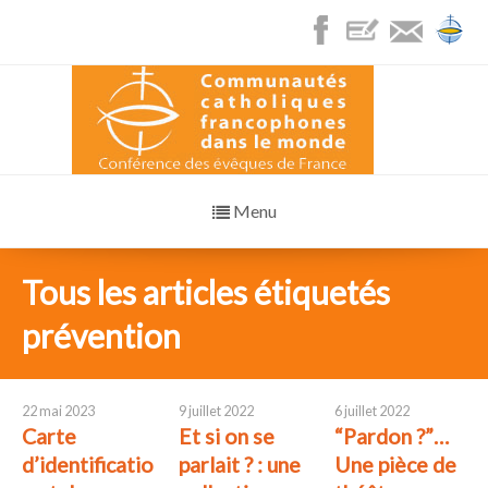
Menu
Tous les articles étiquetés
prévention
22 mai 2023
9 juillet 2022
6 juillet 2022
Carte
Et si on se
“Pardon ?”…
d’identificatio
parlait ? : une
Une pièce de