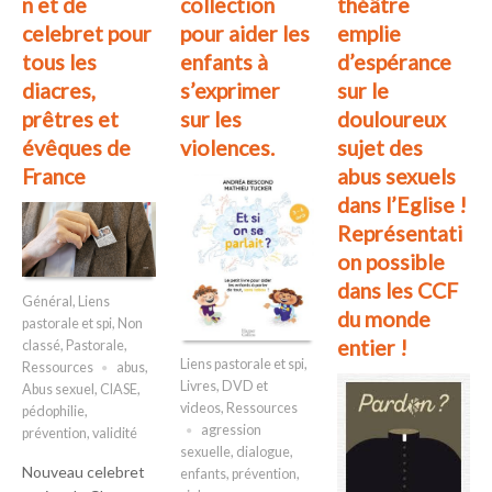
n et de
collection
théâtre
celebret pour
pour aider les
emplie
tous les
enfants à
d’espérance
diacres,
s’exprimer
sur le
prêtres et
sur les
douloureux
évêques de
violences.
sujet des
France
abus sexuels
dans l’Eglise !
Représentati
on possible
dans les CCF
Général
,
Liens
du monde
pastorale et spi
,
Non
entier !
classé
,
Pastorale
,
Liens pastorale et spi
,
Ressources
abus
,
Livres, DVD et
Abus sexuel
,
CIASE
,
videos
,
Ressources
pédophilie
,
agression
prévention
,
validité
sexuelle
,
dialogue
,
Nouveau celebret
enfants
,
prévention
,