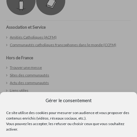
Association et Service
Amitiés Catholiques (ACFM)
Communautés catholiques francophones dans le monde (CCFM)
Hors de France
Trouver une messe
Sites des communautés
Actu des communautés
Liens utiles
Gérer le consentement
Vivre sa foi
Ce site utilise des cookies pour mesurer son audience et vous proposer des
Réfléchir
contenus enrichis (vidéos, réseaux sociaux, etc.).
Prier
Vous pouvez les accepter, les refuser ou choisir ceux que vous souhaitez
Ressources pour la pastorale
activer.