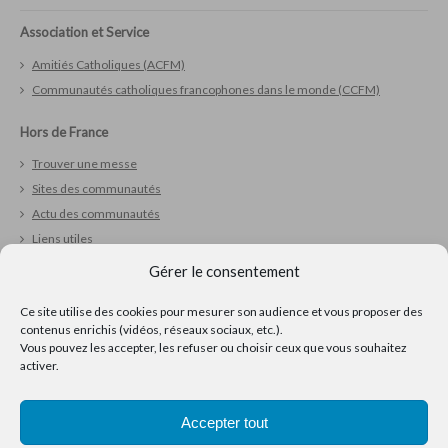
Association et Service
Amitiés Catholiques (ACFM)
Communautés catholiques francophones dans le monde (CCFM)
Hors de France
Trouver une messe
Sites des communautés
Actu des communautés
Liens utiles
Gérer le consentement
Vivre sa foi
Ce site utilise des cookies pour mesurer son audience et vous proposer des
Réfléchir
contenus enrichis (vidéos, réseaux sociaux, etc.).
Prier
Vous pouvez les accepter, les refuser ou choisir ceux que vous souhaitez
Ressources pour la pastorale
activer.
Accepter tout