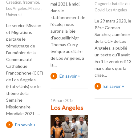
Création
,
fraternité
,
mai 2021 à midi,
Gagner la bataille du
Los Angeles
,
Mission
,
Covid
,
Los Angeles
dans le
Universel
stationnement de
Le 29 mars 2020, le
l’école, nous
Le service Mission
Père German
aurons la joie
et Migrations
Sanchez, aumônier
d’accueillir Mgr
partage le
de la CCF de Los
Thomas Curry,
témoignage de
Angeles, a publié
évêque auxiliaire
l’aumônier de la
un texte qu’il avait
de Los Angeles, à
Communauté
écrit le vendredi 13
la…
Catholique
mars alors que la
Francophone (CCF)
crise…
En savoir +
de Los Angeles
En savoir +
(Etats-Unis) sur le
thème de la
Semaine
19 mars 2015
Los Angeles
Missionnaire
Mondiale 2021 :…
En savoir +