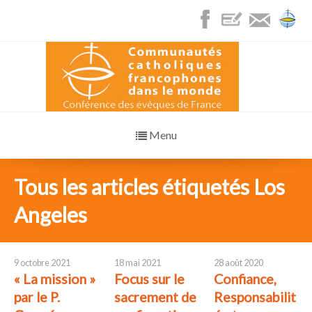
Menu
Tous les articles étiquetés Los
Angeles
9 octobre 2021
18 mai 2021
28 août 2020
« La mission »
Focus sur le
Confiance,
par le P.
sacrement de
Responsabilit