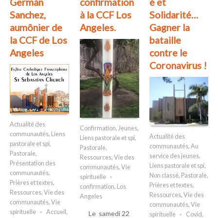
Germán
confirmation
é et
Sanchez,
à la CCF Los
Solidarité…
aumônier de
Angeles.
Gagner la
la CCF de Los
bataille
Angeles
contre le
Coronavirus !
Actualité des
Confirmation
,
Jeunes
,
communautés
,
Liens
Actualité des
Liens pastorale et spi
,
pastorale et spi
,
communautés
,
Au
Pastorale
,
Pastorale
,
service des jeunes
,
Ressources
,
Vie des
Présentation des
Liens pastorale et spi
,
communautés
,
Vie
communautés
,
Non classé
,
Pastorale
,
spirituelle
Prières et textes
,
Prières et textes
,
confirmation
,
Los
Ressources
,
Vie des
Ressources
,
Vie des
Angeles
communautés
,
Vie
communautés
,
Vie
spirituelle
Accueil
,
Le samedi 22
spirituelle
Covid
,