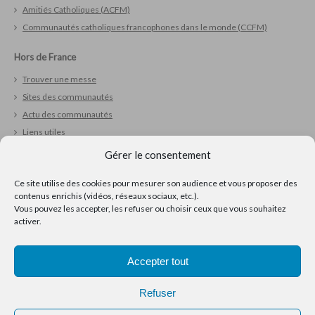
Amitiés Catholiques (ACFM)
Communautés catholiques francophones dans le monde (CCFM)
Hors de France
Trouver une messe
Sites des communautés
Actu des communautés
Liens utiles
Gérer le consentement
Vivre sa foi
Ce site utilise des cookies pour mesurer son audience et vous proposer des
Réfléchir
contenus enrichis (vidéos, réseaux sociaux, etc.).
Prier
Vous pouvez les accepter, les refuser ou choisir ceux que vous souhaitez
Ressources pour la pastorale
activer.
Accepter tout
Refuser