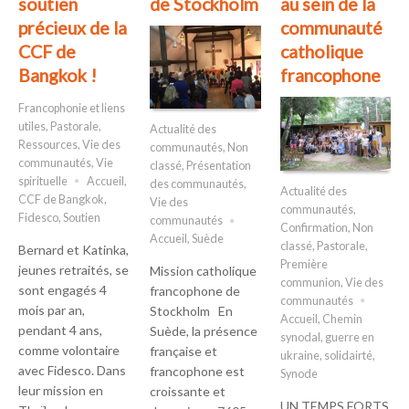
soutien
de Stockholm
au sein de la
précieux de la
communauté
CCF de
catholique
Bangkok !
francophone
Francophonie et liens
utiles
,
Pastorale
,
Actualité des
Ressources
,
Vie des
communautés
,
Non
communautés
,
Vie
classé
,
Présentation
spirituelle
Accueil
,
des communautés
,
Actualité des
CCF de Bangkok
,
Vie des
communautés
,
Fidesco
,
Soutien
communautés
Confirmation
,
Non
Accueil
,
Suède
classé
,
Pastorale
,
Bernard et Katinka,
Première
jeunes retraités, se
Mission catholique
communion
,
Vie des
sont engagés 4
francophone de
communautés
mois par an,
Stockholm En
Accueil
,
Chemin
pendant 4 ans,
Suède, la présence
synodal
,
guerre en
comme volontaire
française et
ukraine
,
solidairté
,
avec Fidesco. Dans
francophone est
Synode
leur mission en
croissante et
UN TEMPS FORTS