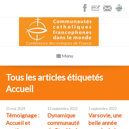
Menu
Tous les articles étiquetés
Accueil
21 mai 2024
12 septembre 2022
1 septembre 2022
Témoignage :
Dynamique
Varsovie, une
Accueil et
communauté
belle année