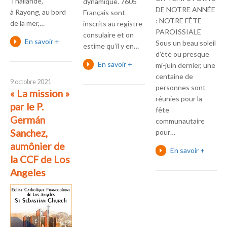
Thaïlande,
dynamique. 7605
DE NOTRE ANNÉE
à Rayong, au bord
Français sont
: NOTRE FÊTE
de la mer,…
inscrits au registre
PAROISSIALE
consulaire et on
En savoir +
Sous un beau soleil
estime qu’il y en…
d’été ou presque
En savoir +
mi-juin dernier, une
centaine de
9 octobre 2021
personnes sont
« La mission »
réunies pour la
par le P.
fête
Germán
communautaire
Sanchez,
pour…
aumônier de
En savoir +
la CCF de Los
Angeles