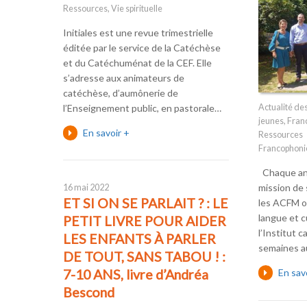
Ressources
,
Vie spirituelle
Initiales est une revue trimestrielle
éditée par le service de la Catéchèse
et du Catéchuménat de la CEF. Elle
s’adresse aux animateurs de
catéchèse, d’aumônerie de
l’Enseignement public, en pastorale…
Actualité d
jeunes
,
Franc
En savoir +
Ressources
Francophoni
Chaque ann
mission de 
16 mai 2022
ET SI ON SE PARLAIT ? : LE
les ACFM o
langue et c
PETIT LIVRE POUR AIDER
l’Institut 
LES ENFANTS À PARLER
semaines 
DE TOUT, SANS TABOU ! :
7-10 ANS, livre d’Andréa
En sav
Bescond