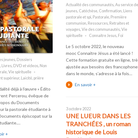
Actualité des communautés
,
Au service d
jeunes
,
Catéchèse
,
Confirmation
,
Liens
pastorale et spi
,
Pastorale
,
Première
communion
,
Ressources
,
Retraites et
voyages
,
Vie des communautés
,
Vie
spirituelle
Connaitre Jesus
,
Foi
Le 5 octobre 2022, le nouveau
mooc Connaitre Jésus a été lancé !
Cette formation gratuite en ligne, trè
es jeunes
,
Dossiers
,
Livres, DVD et videos
,
Non
ajustée aux besoins des francophone
rale
,
Vie spirituelle
dans le monde, s’adresse à la fois…
t supérieur
,
Laïcité
,
prière
En savoir +
alité déjà à l’œuvre » Édito
rent Percerou, évêque de
ropos du Documents
ur la pastorale étudiante à
3 octobre 2022
UNE LUEUR DANS LES
Documents épiscopat sur la
étudiante.…
TRANCHÉES , un roman
historique de Louis
oir +