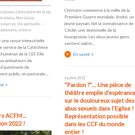
L’histoire commence à la veille de la
es jeunes
,
Liens pastorale et spi
,
Première Guerre mondiale, André, un
et videos
,
Non classé
,
jeune paysan, fait la connaissance de
ssources
,
Vie spirituelle
Cécile, une demoiselle de la
éationisme
,
science
bourgeoisie. Les deux jeunes gens
st une revue trimestrielle
sentent naître…
le service de la Catéchèse
huménat de la CEF. Elle
En savoir +
aux animateurs de
 d’aumônerie de
ent public, en pastorale…
6 juillet 2022
“Pardon ?”… Une pièce de
oir +
théâtre emplie d’espéranc
sur le douloureux sujet des
abus sexuels dans l’Eglise !
ers ACFM…
Représentation possible
on 2022 !
dans les CCF du monde
entier !