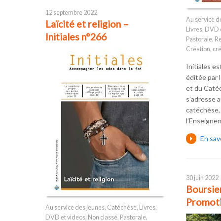
12 septembre 2022
Au service d
Laïcité et religion –
Livres, DVD 
Initiales n°266
Pastorale
,
Re
Création
,
cr
Initiales e
éditée par 
et du Catéc
s’adresse 
catéchèse,
l’Enseignem
En sav
30 juin 2022
Boursi
Promoti
Au service des jeunes
,
Catéchèse
,
Livres,
DVD et videos
,
Non classé
,
Pastorale
,