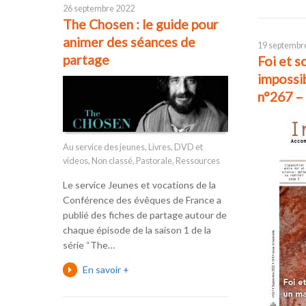
26 septembre 2022
The Chosen : le guide pour
animer des séances de
19 septembr
partage
Foi et s
impossib
n°267 –
Au service des jeunes
,
Livres, DVD et
videos
,
Non classé
,
Pastorale
,
Ressources
Le service Jeunes et vocations de la
Conférence des évêques de France a
publié des fiches de partage autour de
chaque épisode de la saison 1 de la
série “The…
En savoir +