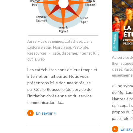
Au service des jeunes
,
Catéchèse
,
Liens
pastorale et spi
,
Non classé
,
Pastorale
,
Ressources
caté
,
discerner
,
internet
,
KT
,
Au service d
outils
,
web
thématiques
classé
,
Pasto
Les catéchistes sont de leur temps et
enseignemen
internet en fait partie. Nous vous
présentons ici le document réalisé
« Une synod
par Cécile Rousselle (du service de
de Mgr Lau
l’initiation chrétienne et du service
Nantes à p
communication du…
épiscopat s
propos du 
En savoir +
pastorale 
En sav