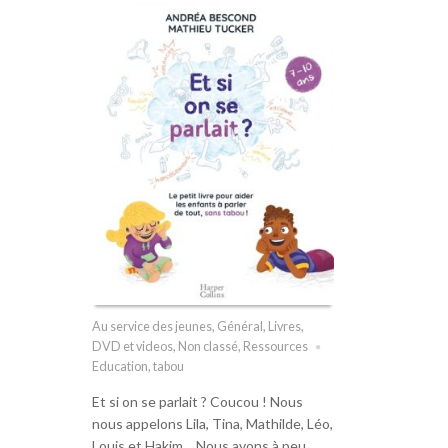
Au service des jeunes
,
Général
,
Livres,
DVD et videos
,
Non classé
,
Ressources
Education
,
tabou
Et si on se parlait ? Coucou ! Nous
nous appelons Lila, Tina, Mathilde, Léo,
Louis et Hakim… Nous avons à peu