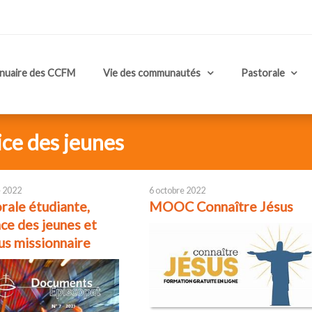
nuaire des CCFM
Vie des communautés
Pastorale
ice des jeunes
 2022
6 octobre 2022
rale étudiante,
MOOC Connaître Jésus
ce des jeunes et
us missionnaire