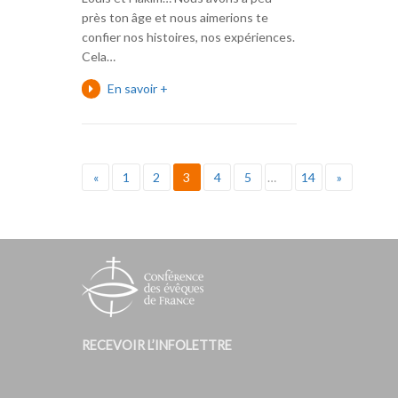
près ton âge et nous aimerions te
confier nos histoires, nos expériences.
Cela…
En savoir +
«
1
2
3
4
5
…
14
»
RECEVOIR L’INFOLETTRE