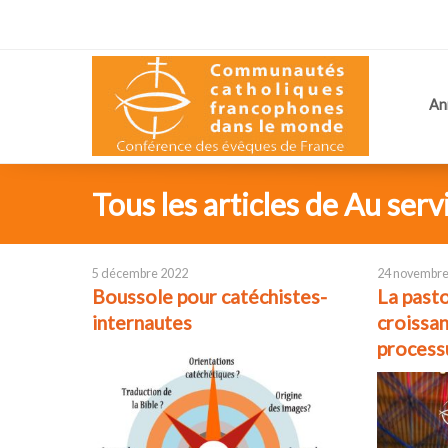
An
Tous les articles de Au serv
5 décembre 2022
24 novembre
Boussole pour catéchistes-
La pasto
internautes
croissan
process