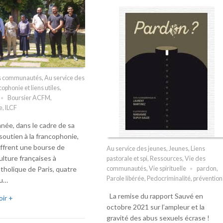
es communautés
,
Au service des
ophonie et liens utiles
,
Boursier ACFM
,
e
,
ILCF
ée, dans le cadre de sa
soutien à la francophonie,
ffrent une bourse de
Au service des jeunes
,
Jeunes
,
Liens
ulture françaises à
pastorale et spi
,
Ressources
,
Vie des
communautés
,
Vie spirituelle
pardon
,
catholique de Paris, quatre
Parole libérée
,
Pedocriminalité
,
prévention
au…
La remise du rapport Sauvé en
oir +
octobre 2021 sur l’ampleur et la
gravité des abus sexuels écrase !