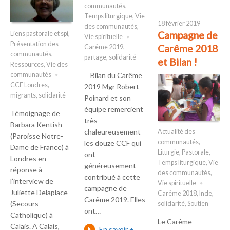
communautés
,
Temps liturgique
,
Vie
18 février 2019
des communautés
,
Campagne de
Liens pastorale et spi
,
Vie spirituelle
Présentation des
Carême 2018
Carême 2019
,
communautés
,
partage
,
solidarité
et Bilan !
Ressources
,
Vie des
communautés
Bilan du Carême
CCF Londres
,
2019 Mgr Robert
migrants
,
solidarité
Poinard et son
équipe remercient
Témoignage de
très
Barbara Kentish
chaleureusement
Actualité des
(Paroisse Notre-
communautés
,
les douze CCF qui
Dame de France) à
Liturgie
,
Pastorale
,
ont
Londres en
Temps liturgique
,
Vie
généreusement
réponse à
des communautés
,
contribué à cette
l’interview de
Vie spirituelle
campagne de
Juliette Delaplace
Carême 2018
,
Inde
,
Carême 2019. Elles
(Secours
solidarité
,
Soutien
ont…
Catholique) à
Le Carême
Calais. A Calais,
En savoir +