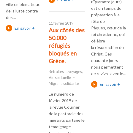
(Quarante jours)
ville emblématique
est un temps de
de la lutte contre
préparation à la
des…
fête de
11 février 2019
Pâques, cœur de la
En savoir +
Aux côtés des
foi chrétienne, qui
50.000
célèbre
réfugiés
la résurrection du
bloqués en
Christ. Ces
Grèce.
quarante jours
nous permettent
Retraites et voyages
,
de revivre avec le…
Vie spirituelle
Migrant
,
solidarité
En savoir +
Le numéro de
février 2019 de
la revue Courrier
de la pastorale des
migrants partage le
témoignage