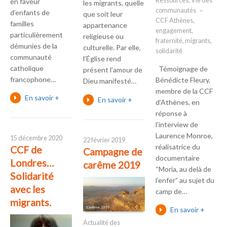
Ressources
,
Vie des
en faveur
les migrants, quelle
communautés
d’enfants de
que soit leur
CCF Athènes
,
familles
appartenance
engagement
,
particulièrement
religieuse ou
fraternité
,
migrants
,
démunies de la
culturelle. Par elle,
solidarité
communauté
l’Église rend
catholique
Témoignage de
présent l’amour de
francophone…
Bénédicte Fleury,
Dieu manifesté…
membre de la CCF
En savoir +
En savoir +
d’Athènes, en
réponse à
l’interview de
Laurence Monroe,
15 décembre 2020
22 février 2019
réalisatrice du
CCF de
Campagne de
documentaire
Londres…
carême 2019
“Moria, au delà de
Solidarité
l’enfer” au sujet du
avec les
camp de…
migrants.
En savoir +
Actualité des