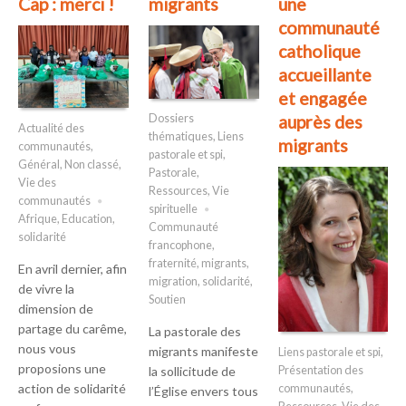
Cap : merci !
migrants
une
communauté
catholique
accueillante
et engagée
auprès des
Dossiers
Actualité des
thématiques
,
Liens
migrants
communautés
,
pastorale et spi
,
Général
,
Non classé
,
Pastorale
,
Vie des
Ressources
,
Vie
communautés
spirituelle
Afrique
,
Education
,
Communauté
solidarité
francophone
,
fraternité
,
migrants
,
En avril dernier, afin
migration
,
solidarité
,
de vivre la
Soutien
dimension de
partage du carême,
La pastorale des
nous vous
migrants manifeste
Liens pastorale et spi
,
proposions une
Présentation des
la sollicitude de
action de solidarité
communautés
,
l’Église envers tous